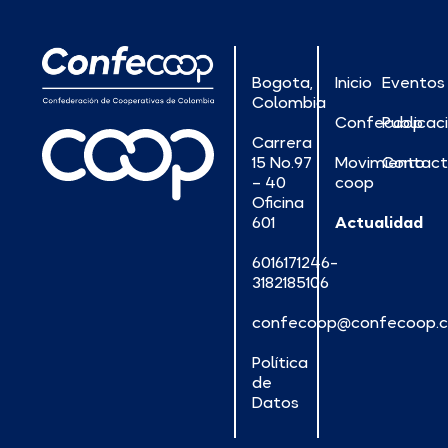
Bogota,
Inicio
Eventos
Colombia
Confecoop
Publicac
Carrera
15 No.97
Movimiento
Contac
– 40
coop
Oficina
601
Actualidad
6016171246-
3182185106
confecoop@confecoop.
Política
de
Datos