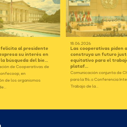
18.06.2026
elicita al presidente
Las cooperativas piden a
 expresa su interés en
construya un futuro just
 la búsqueda del bie...
equitativo para el trabaj
plataf...
ción de Cooperativas de
Comunicación conjunta de C
onfecoop, en
para la 114.ª Conferencia Int
ón de los organismos
Trabajo de la...
e...
p