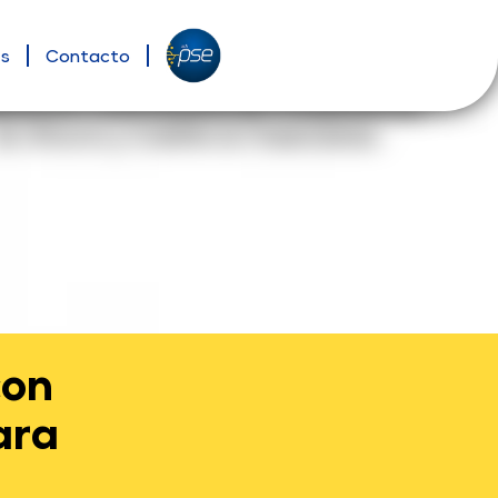
es
Contacto
con
ara