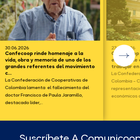
30.06.2026
23.06.2026
Confecoop rinde homenaje a la
Confecoop f
vida, obra y memoria de uno de los
electo y le
grandes referentes del movimiento
trabajar en
c...
La Confedera
La Confederación de Cooperativas de
Colombia – C
Colombia lamenta el fallecimiento del
representaci
doctor Francisco de Paula Jaramillo,
económicos d
destacado líder,...
Suscríbete A Comunicoo