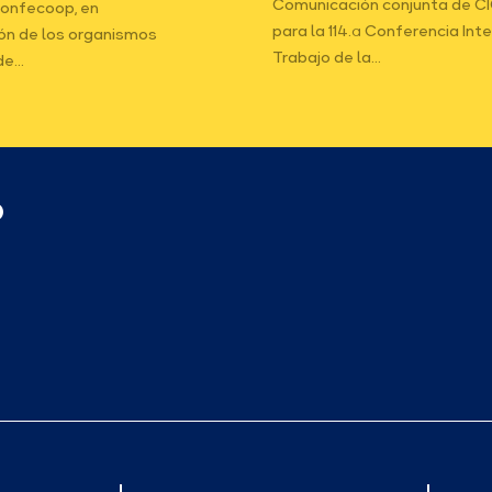
Comunicación conjunta de C
onfecoop, en
para la 114.ª Conferencia Int
ón de los organismos
Trabajo de la...
e...
p