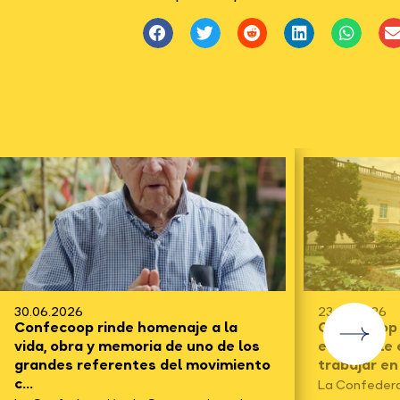
30.06.2026
23.06.2026
Confecoop rinde homenaje a la
Confecoop f
vida, obra y memoria de uno de los
electo y le
grandes referentes del movimiento
trabajar en
c...
La Confedera