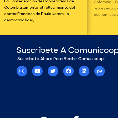
La Confederación de Cooperativas de
Colombia – C
Colombia lamenta el fallecimiento del
representaci
doctor Francisco de Paula Jaramillo,
económicos d
destacado líder,...
Suscríbete A Comunicoo
¡Suscríbete Ahora Para Recibir Comunicoop!