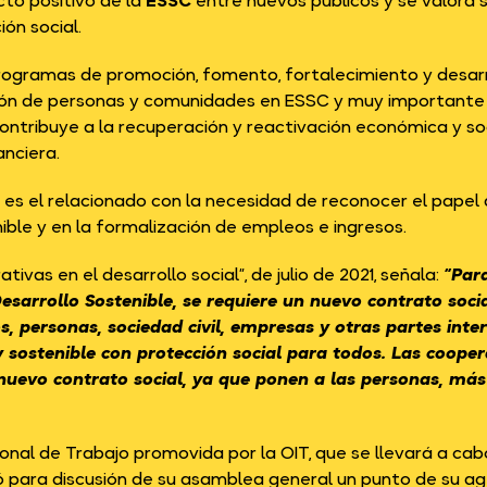
cto positivo de la
ESSC
entre nuevos públicos y se valora s
ón social.
 programas de promoción, fomento, fortalecimiento y desar
ación de personas y comunidades en ESSC y muy important
contribuye a la recuperación y reactivación económica y soc
anciera.
es el relacionado con la necesidad de reconocer el papel 
ible y en la formalización de empleos e ingresos.
as en el desarrollo social”, de julio de 2021, señala:
“
Para
esarrollo Sostenible, se requiere un nuevo contrato soci
s, personas, sociedad civil, empresas y otras partes int
e y sostenible con protección social para todos. Las coop
uevo contrato social, ya que ponen a las personas, más q
ional de Trabajo promovida por la OIT, que se llevará a cab
uyó para discusión de su asamblea general un punto de su 