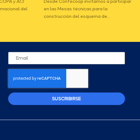
ICOPA y ACI
Desde Confecoop invitamos a participar
ernacional del
en las Mesas técnicas para la
construcción del esquema de...
SUSCRIBIRSE