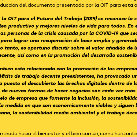
troducción del documento presentado por la OIT para esta a
e la
OIT
para el Futuro del Trabajo (2019) se reconoce la c
eo productivo y mejores niveles de vida para todos. En
s personas de la crisis causada por la COVID-19 que sea i
SS para lograr una recuperación de base amplia y gener
o tanto, es oportuno discutir sobre el valor añadido de l
decente, así como en la promoción del desarrollo sostenib
bién está relacionada con la promoción de las empresas 
ficits de trabajo decente preexistentes, ha provocado 
puesto al descubierto las brechas digitales dentro de lo
de nuevas formas de hacer negocios son cada vez más f
o de empresa que fomente la inclusión, la sostenibilidad
la medida en que son económicamente viables y siguen los
mana, la sostenibilidad medio ambiental y el trabajo de
inado hacia el bienestar y el bien común, como horizonte