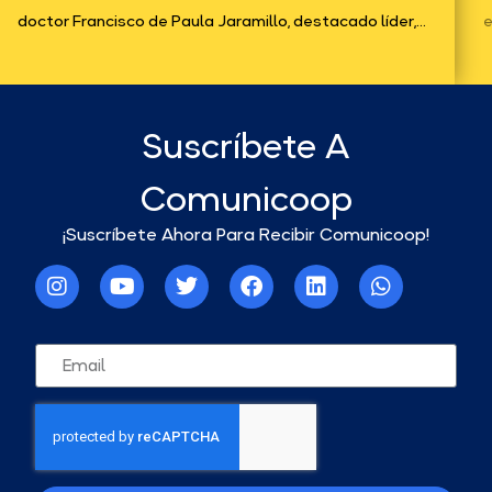
tor Francisco de Paula Jaramillo, destacado líder,...
económ
Suscríbete A
Comunicoop
¡Suscríbete Ahora Para Recibir Comunicoop!