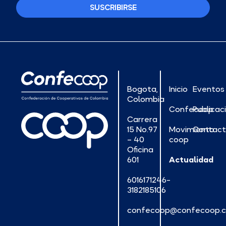
SUSCRIBIRSE
Bogota,
Inicio
Eventos
Colombia
Confecoop
Publicac
Carrera
15 No.97
Movimiento
Contac
– 40
coop
Oficina
601
Actualidad
6016171246-
3182185106
confecoop@confecoop.