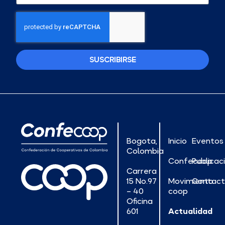
SUSCRIBIRSE
Bogota,
Inicio
Eventos
Colombia
Confecoop
Publicac
Carrera
15 No.97
Movimiento
Contac
– 40
coop
Oficina
601
Actualidad