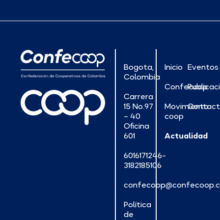
Bogota,
Inicio
Eventos
Colombia
Confecoop
Publicac
Carrera
15 No.97
Movimiento
Contac
– 40
coop
Oficina
601
Actualidad
6016171246-
3182185106
confecoop@confecoop.
Política
de