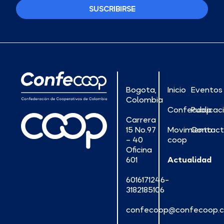
SUSCRIBIRSE
Bogota,
Inicio
Eventos
Colombia
Confecoop
Publicac
Carrera
15 No.97
Movimiento
Contac
– 40
coop
Oficina
601
Actualidad
6016171246-
3182185106
confecoop@confecoop.