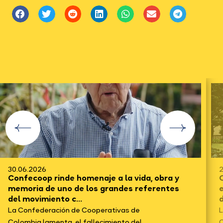
30.06.2026
2
Confecoop rinde homenaje a la vida, obra y
C
memoria de uno de los grandes referentes
del movimiento c...
d
La Confederación de Cooperativas de
L
Colombia lamenta el fallecimiento del
C