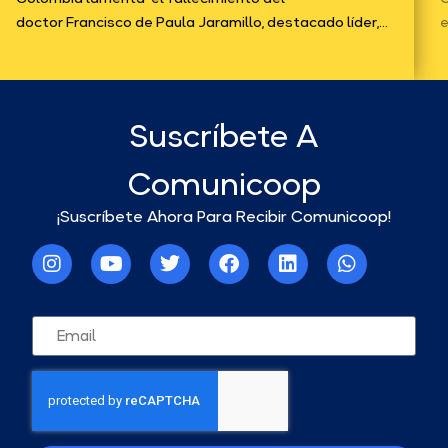
doctor Francisco de Paula Jaramillo, destacado líder,...
e
Suscríbete A
Comunicoop
¡Suscríbete Ahora Para Recibir Comunicoop!