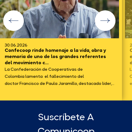
23.06.2026
aje a la vida, obra y
Confecoop felicita al pr
s grandes referentes
expresa su interés en t
del bie...
operativas de
La Confederación de Cooper
lecimiento del
Confecoop, en representaci
 Jaramillo, destacado líder,...
económicos de...
Suscríbete A
Comunicoop