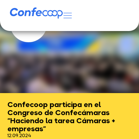
Confecoop participa en el
Congreso de Confecámaras
“Haciendo la tarea Cámaras +
empresas”
12.09.2024