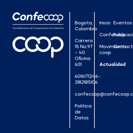
Bogota,
Inicio
Eventos
Colombia
Confecoop
Publicac
Carrera
15 No.97
Movimiento
Contac
– 40
coop
Oficina
601
Actualidad
6016171246-
3182185106
confecoop@confecoop.
Política
de
Datos