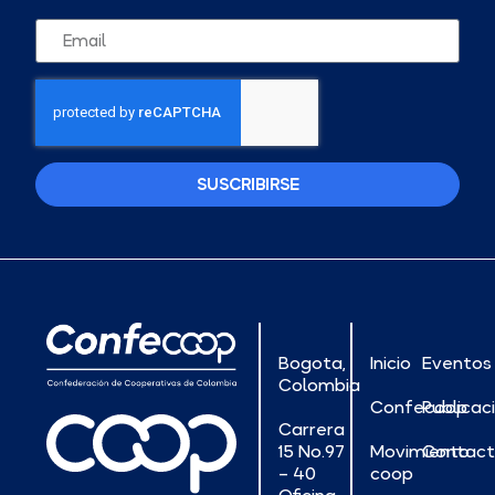
SUSCRIBIRSE
Bogota,
Inicio
Eventos
Colombia
Confecoop
Publicac
Carrera
15 No.97
Movimiento
Contac
– 40
coop