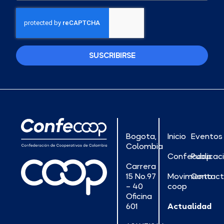
SUSCRIBIRSE
Bogota,
Inicio
Eventos
Colombia
Confecoop
Publicac
Carrera
15 No.97
Movimiento
Contac
– 40
coop
Oficina
601
Actualidad