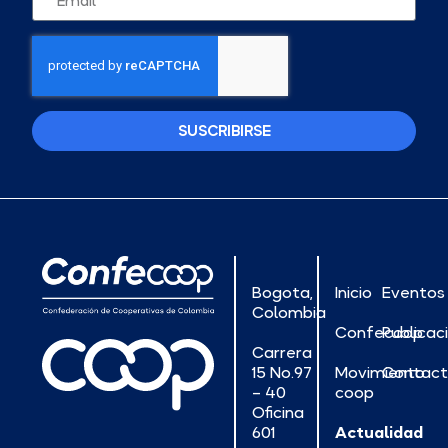
SUSCRIBIRSE
Bogota,
Inicio
Eventos
Colombia
Confecoop
Publicac
Carrera
15 No.97
Movimiento
Contac
– 40
coop
Oficina
601
Actualidad