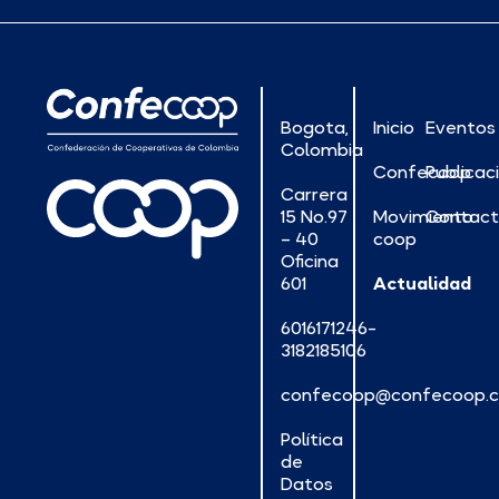
Bogota,
Inicio
Eventos
Colombia
Confecoop
Publicac
Carrera
15 No.97
Movimiento
Contac
– 40
coop
Oficina
601
Actualidad
6016171246-
3182185106
confecoop@confecoop.
Política
de
Datos