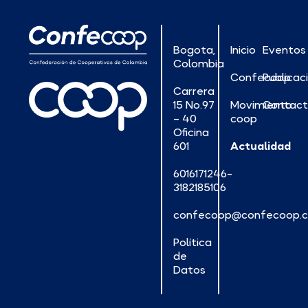
Bogota,
Inicio
Eventos
Colombia
Confecoop
Publicac
Carrera
15 No.97
Movimiento
Contac
– 40
coop
Oficina
601
Actualidad
6016171246-
3182185106
confecoop@confecoop.
Política
de
Datos