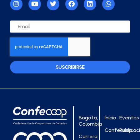
SUSCRIBIRSE
Bogota,
Inicio
Eventos
Colombia
Confecoop
Publicac
Carrera