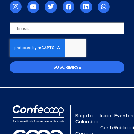
SUSCRIBIRSE
Bogota,
Inicio
Eventos
Colombia
Confecoop
Publicac
Carrera