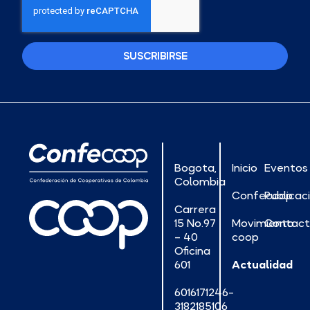
SUSCRIBIRSE
Bogota,
Inicio
Eventos
Colombia
Confecoop
Publicac
Carrera
15 No.97
Movimiento
Contac
– 40
coop
Oficina
601
Actualidad
6016171246-
3182185106