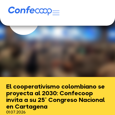
El cooperativismo colombiano se
proyecta al 2030: Confecoop
invita a su 25° Congreso Nacional
en Cartagena
01.07.2026