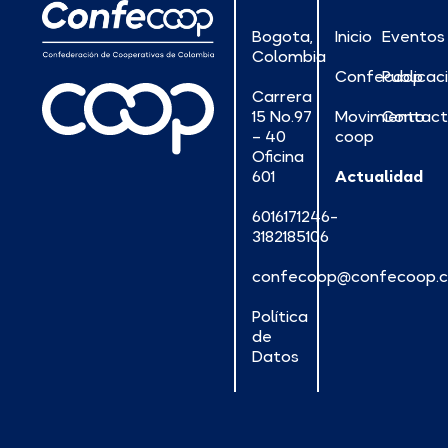
Bogota,
Inicio
Eventos
Colombia
Confecoop
Publicac
Carrera
15 No.97
Movimiento
Contac
– 40
coop
Oficina
601
Actualidad
6016171246-
3182185106
confecoop@confecoop.
Política
de
Datos