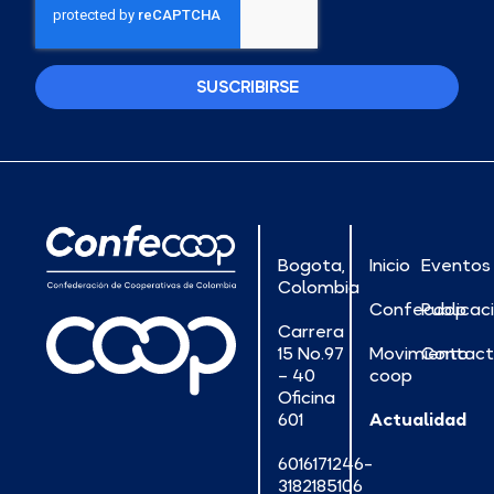
SUSCRIBIRSE
Bogota,
Inicio
Eventos
Colombia
Confecoop
Publicac
Carrera
15 No.97
Movimiento
Contac
– 40
coop
Oficina
601
Actualidad
6016171246-
3182185106