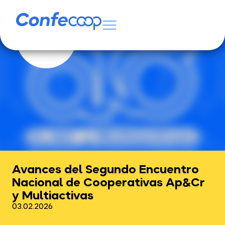
Avances del Segundo Encuentro
Nacional de Cooperativas Ap&Cr
y Multiactivas
03.02.2026