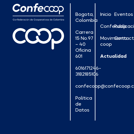
Bogota,
Inicio
Eventos
Colombia
Confecoop
Publicac
Carrera
15 No.97
Movimiento
Contac
– 40
coop
Oficina
601
Actualidad
6016171246-
3182185106
confecoop@confecoop.
Política
de
Datos