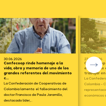
30.06.2026
23.06.2026
Confecoop rinde homenaje a la
Confecoop f
vida, obra y memoria de uno de los
electo y le
grandes referentes del movimiento
trabajar en
c...
La Confedera
La Confederación de Cooperativas de
Colombia – C
Colombia lamenta el fallecimiento del
representaci
doctor Francisco de Paula Jaramillo,
económicos d
destacado líder,...