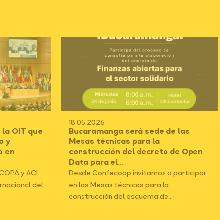
18.06.2026
 la OIT que
Bucaramanga será sede de las
o y
Mesas técnicas para la
o en
construcción del decreto de Open
Data para el...
ICOPA y ACI
Desde Confecoop invitamos a participar
ernacional del
en las Mesas técnicas para la
construcción del esquema de...