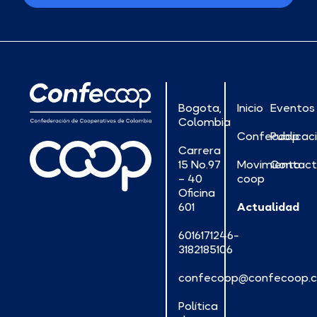
Bogota,
Inicio
Eventos
Colombia
Confecoop
Publicac
Carrera
15 No.97
Movimiento
Contac
– 40
coop
Oficina
601
Actualidad
6016171246-
3182185106
confecoop@confecoop.
Política