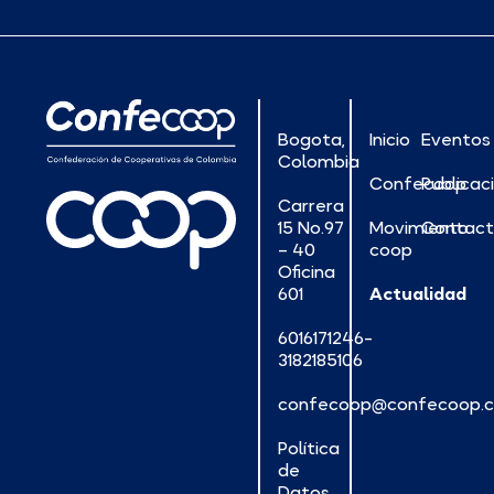
Bogota,
Inicio
Eventos
Colombia
Confecoop
Publicac
Carrera
15 No.97
Movimiento
Contac
– 40
coop
Oficina
601
Actualidad
6016171246-
3182185106
confecoop@confecoop.
Política
de
Datos