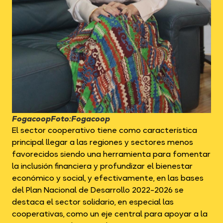
Fogacoop
Foto:
Fogacoop
El sector cooperativo tiene como característica
principal llegar a las regiones y sectores menos
favorecidos siendo una herramienta para fomentar
la inclusión financiera y profundizar el bienestar
económico y social, y efectivamente, en las bases
del Plan Nacional de Desarrollo 2022-2026 se
destaca el sector solidario, en especial las
cooperativas, como un eje central para apoyar a la