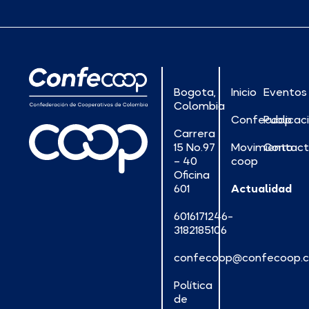
Bogota,
Inicio
Eventos
Colombia
Confecoop
Publicac
Carrera
15 No.97
Movimiento
Contac
– 40
coop
Oficina
601
Actualidad
6016171246-
3182185106
confecoop@confecoop.
Política
de