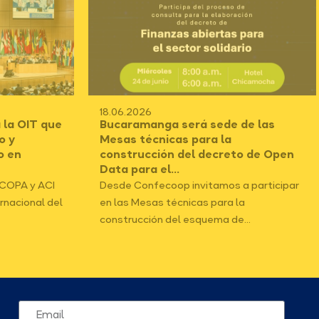
18.06.2026
 la OIT que
Bucaramanga será sede de las
o y
Mesas técnicas para la
o en
construcción del decreto de Open
Data para el...
ICOPA y ACI
Desde Confecoop invitamos a participar
ernacional del
en las Mesas técnicas para la
construcción del esquema de...