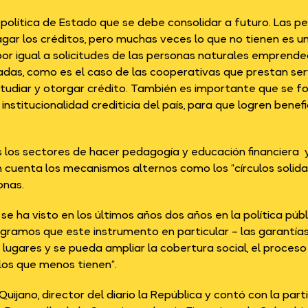
 política de Estado que se debe consolidar a futuro. Las p
ar los créditos, pero muchas veces lo que no tienen es un
 por igual a solicitudes de las personas naturales emprend
das, como es el caso de las cooperativas que prestan serv
udiar y otorgar crédito. También es importante que se for
institucionalidad crediticia del país, para que logren benefi
s los sectores de hacer pedagogía y educación financiera 
en cuenta los mecanismos alternos como los “círculos solid
onas.
e ha visto en los últimos años dos años en la política públ
ogramos que este instrumento en particular – las garantías
lugares y se pueda ampliar la cobertura social, el proce
 los que menos tienen”.
jano, director del diario la República y contó con la parti