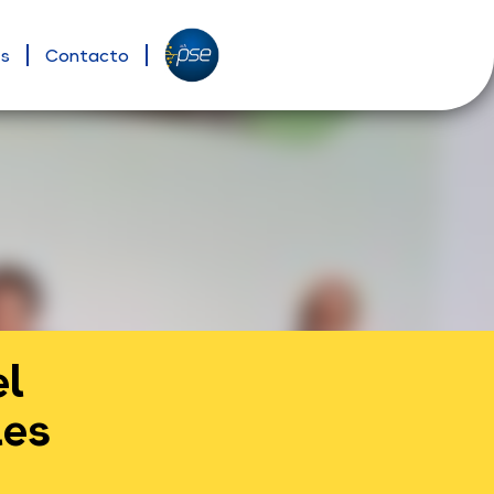
es
Contacto
el
les