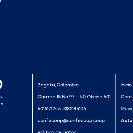
Bogota, Colombia
Inicio
Carrera 15 No.97 – 40 Oficina 601
Conf
6016171246-3182185106
Movi
confecoop@confecoop.coop
Actu
Política de Datos