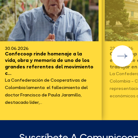
30.06.2026
23.06.2026
Confecoop rinde homenaje a la
Confecoop f
vida, obra y memoria de uno de los
electo y le
grandes referentes del movimiento
trabajar en
c...
La Confedera
La Confederación de Cooperativas de
Colombia – C
Colombia lamenta el fallecimiento del
representaci
doctor Francisco de Paula Jaramillo,
económicos d
destacado líder,...
Suscríbete A Comunicoo