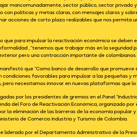
abajar mancomunadamente, sector público, sector privado
o con políticas y metas claras, con mensajes claros y sobr
inar acciones de corto plazo realizables que nos permita 
ijo que para impulsar la reactivación económica se deben e
a informalidad , “tenemos que trabajar más en la seguridad
 exterior pero una contracción importante de colombianos
 manifestó que “Como banco de desarrollo que promueve e
n condiciones favorables para impulsar a las pequeñas y 
s, pero necesitamos innovar en nuevas plataformas que lo f
das por los presidentes de gremios en el Panel “Industrial
genda del Foro de Reactivación Económica, organizado por 
r la eliminación de las barreras de la economía popular y e
ministerio de Comercio Industria y Turismo de Colombia.
e liderado por el Departamento Administrativo de la Presi