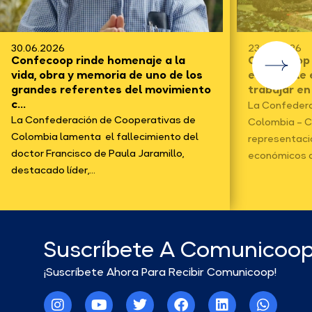
23.06.2026
18.06.2026
Confecoop felicita al presidente
Las coopera
electo y le expresa su interés en
construya u
trabajar en la búsqueda del bie...
equitativo 
plataf...
La Confederación de Cooperativas de
Comunicación
Colombia – Confecoop, en
para la 114.ª
representación de los organismos
Trabajo de la.
económicos de...
Suscríbete A Comunicoo
¡Suscríbete Ahora Para Recibir Comunicoop!