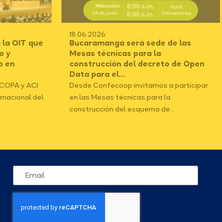
12.06.2026
de las
WEBINAR, Súmese al cierre de la
serie Voces del territorio
o de Open
Cooperativas de las Américas invita a
participar en el tercer webinar de la serie
 participar
“Voces...
a
..