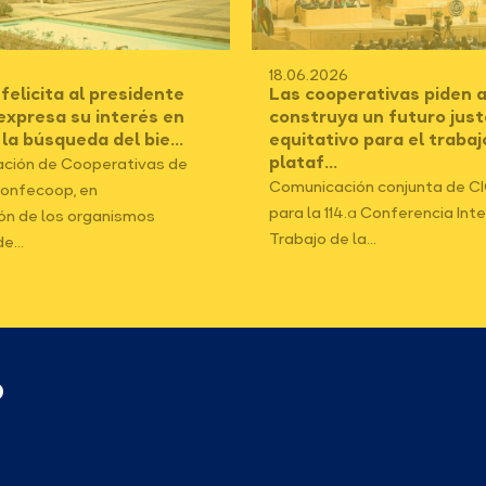
18.06.2026
tivas piden a la OIT que
Bucaramanga será sede 
n futuro justo y
Mesas técnicas para la
para el trabajo en
construcción del decret
Data para el...
 conjunta de CICOPA y ACI
Desde Confecoop invitamos a
 Conferencia Internacional del
en las Mesas técnicas para l
..
construcción del esquema de.
p