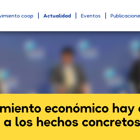
vimiento coop
Actualidad
Eventos
Publicacion
cimiento económico hay
 a los hechos concreto