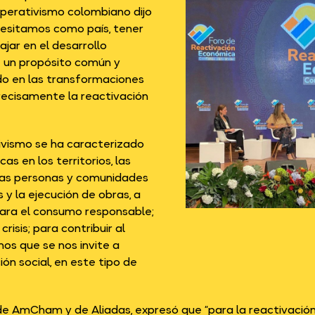
perativismo colombiano dijo
ecesitamos como país, tener
jar en el desarrollo
e un propósito común y
do en las transformaciones
precisamente la reactivación
tivismo se ha caracterizado
s en los territorios, las
las personas y comunidades
s y la ejecución de obras, a
 para el consumo responsable;
isis; para contribuir al
mos que se nos invite a
ón social, en este tipo de
de AmCham y de Aliadas, expresó que “para la reactivació