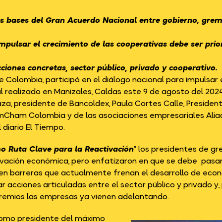
s bases del Gran Acuerdo Nacional entre gobierno, gremi
mpulsar el crecimiento de las cooperativas debe ser prio
iones concretas, sector público, privado y cooperativo.
olombia, participó en el diálogo nacional para impulsar el
realizado en Manizales, Caldas este 9 de agosto del 2024, 
aza, presidente de Bancoldex, Paula Cortes Calle, Presiden
AmCham Colombia y de las asociaciones empresariales Alia
 diario El Tiempo.
mo Ruta Clave para la Reactivación
” los presidentes de gr
tivación económica, pero enfatizaron en que se debe pasa
n barreras que actualmente frenan el desarrollo de econom
ar acciones articuladas entre el sector público y privado y
 gremios las empresas ya vienen adelantando.
 como presidente del máximo