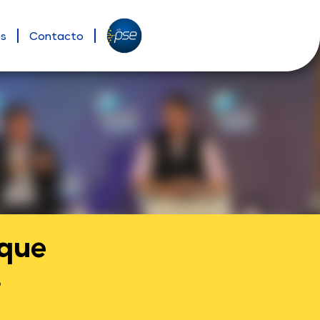
es
Contacto
 que
s