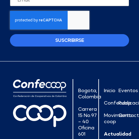
SUSCRIBIRSE
Bogota,
Inicio
Eventos
Colombia
Confecoop
Publicac
Carrera
15 No.97
Movimiento
Contac
– 40
coop
Oficina
601
Actualidad