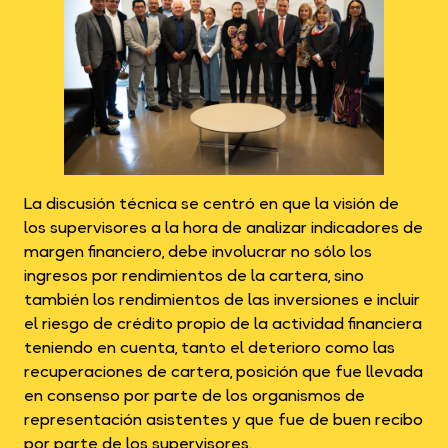
La discusión técnica se centró en que la visión de
los supervisores a la hora de analizar indicadores de
margen financiero, debe involucrar no sólo los
ingresos por rendimientos de la cartera, sino
también los rendimientos de las inversiones e incluir
el riesgo de crédito propio de la actividad financiera
teniendo en cuenta, tanto el deterioro como las
recuperaciones de cartera, posición que fue llevada
en consenso por parte de los organismos de
representación asistentes y que fue de buen recibo
por parte de los supervisores.