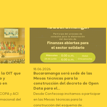
18.06.2026
 la OIT que
Bucaramanga será sede de las
o y
Mesas técnicas para la
o en
construcción del decreto de Open
Data para el...
ICOPA y ACI
Desde Confecoop invitamos a participar
ernacional del
en las Mesas técnicas para la
construcción del esquema de...