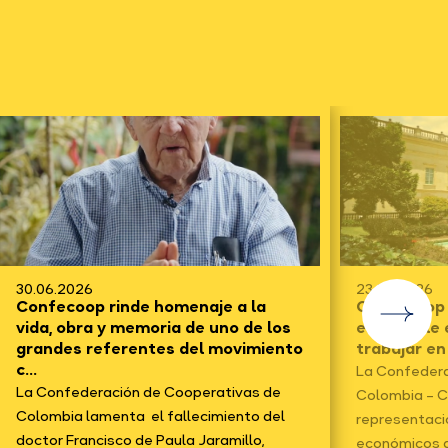
30.06.2026
23.06.2026
Confecoop rinde homenaje a la
Confecoop f
vida, obra y memoria de uno de los
electo y le
grandes referentes del movimiento
trabajar en
c...
La Confedera
La Confederación de Cooperativas de
Colombia – C
Colombia lamenta el fallecimiento del
representaci
doctor Francisco de Paula Jaramillo,
económicos d