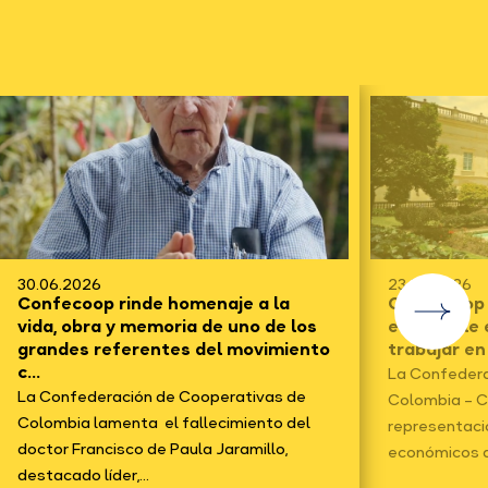
30.06.2026
23.06.2026
Confecoop rinde homenaje a la
Confecoop f
vida, obra y memoria de uno de los
electo y le
grandes referentes del movimiento
trabajar en
c...
La Confedera
La Confederación de Cooperativas de
Colombia – C
Colombia lamenta el fallecimiento del
representaci
doctor Francisco de Paula Jaramillo,
económicos d
destacado líder,...