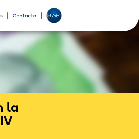
es
Contacto
n la
 IV