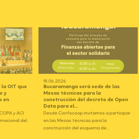
18.06.2026
 la OIT que
Bucaramanga será sede de las
o y
Mesas técnicas para la
o en
construcción del decreto de Open
Data para el...
ICOPA y ACI
Desde Confecoop invitamos a participar
ernacional del
en las Mesas técnicas para la
construcción del esquema de...