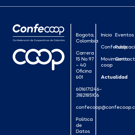
Bogota,
Inicio
Eventos
Colombia
Confecoop
Publicac
Carrera
15 No.97
Movimiento
Contac
– 40
coop
Oficina
601
Actualidad
6016171246-
3182185106
confecoop@confecoop.
Política
de
Datos