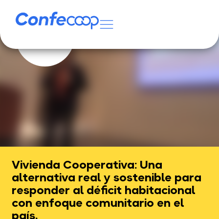
Vivienda Cooperativa: Una
alternativa real y sostenible para
responder al déficit habitacional
con enfoque comunitario en el
país.