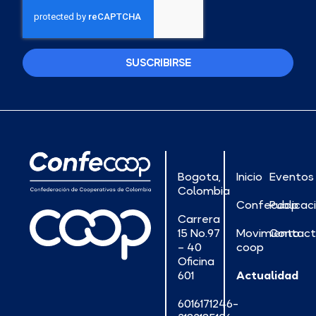
SUSCRIBIRSE
Bogota,
Inicio
Eventos
Colombia
Confecoop
Publicac
Carrera
15 No.97
Movimiento
Contac
– 40
coop
Oficina
601
Actualidad
6016171246-