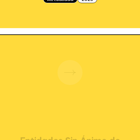
Entidades Sin Ánimo de
Lucro pertenecientes al
Régimen Tributario
Es...
04.06.2026