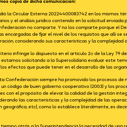
mos copia de dicha comunicación
)
pidió la Circular Externa 20224400083742 en los mismos té
rios y el análisis jurídico contenido en la solicitud enviada
federación no comparte. Y no los comparte porque el De
 encargadas de fijar el nivel de los requisitos que allí se s
ación, considerando sus características y la complejidad 
terio infringe lo dispuesto en el artículo 2º de la Ley 79 d
stamos solicitando a la Supersolidaria evaluar este tema
 los efectos que puede tener en el desarrollo de las orga
sta Confederación siempre ha promovido los procesos de 
de un código de buen gobierno cooperativo (2003) y los pro
es con el propósito de elevar la calidad de la gestión inte
derando las características y la complejidad de las opera
ón geográfica, etc), como lo establece literalmente, es decir
tiempo atrás a la Superintendencia la necesidad de una re