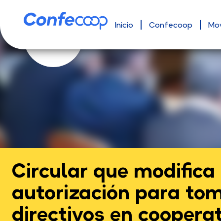
Inicio
Confecoop
Mo
Circular que modifica 
autorización para to
directivos en coopera