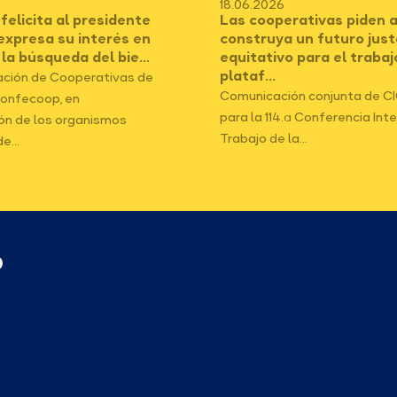
18.06.2026
elicita al presidente
Las cooperativas piden a
 expresa su interés en
construya un futuro just
 la búsqueda del bie...
equitativo para el trabaj
plataf...
ción de Cooperativas de
Comunicación conjunta de C
onfecoop, en
para la 114.ª Conferencia Int
ón de los organismos
Trabajo de la...
e...
p