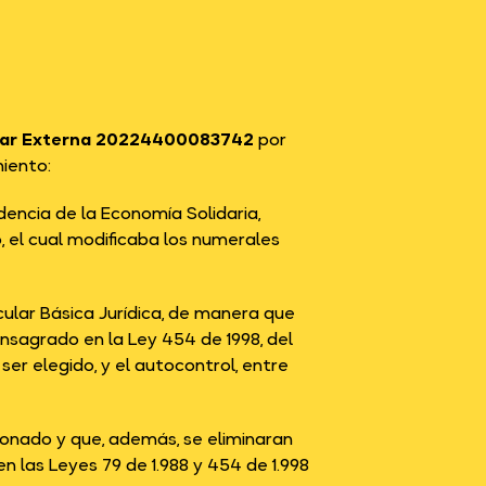
lar Externa 20224400083742
por
miento:
encia de la Economía Solidaria,
, el cual modificaba los numerales
cular Básica Jurídica, de manera que
onsagrado en la Ley 454 de 1998, del
ser elegido, y el autocontrol, entre
ionado y que, además, se eliminaran
n las Leyes 79 de 1.988 y 454 de 1.998