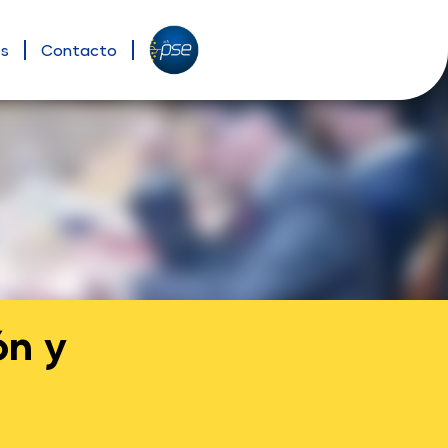
es
Contacto
ón y