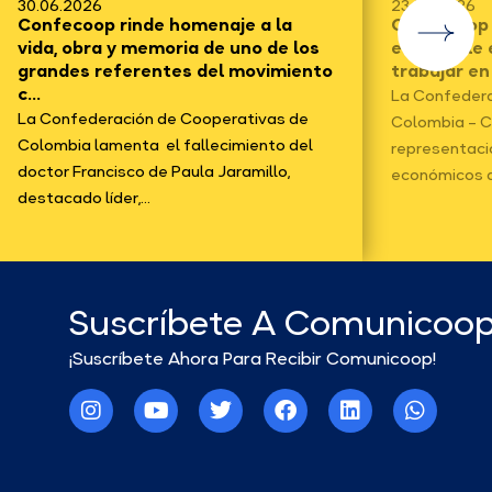
30.06.2026
23.06.2026
Confecoop rinde homenaje a la
Confecoop f
vida, obra y memoria de uno de los
electo y le
grandes referentes del movimiento
trabajar en
c...
La Confedera
La Confederación de Cooperativas de
Colombia – C
Colombia lamenta el fallecimiento del
representaci
doctor Francisco de Paula Jaramillo,
económicos d
destacado líder,...
Suscríbete A Comunicoo
¡Suscríbete Ahora Para Recibir Comunicoop!