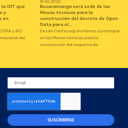
18.06.2026
 la OIT que
Bucaramanga será sede de las
o y
Mesas técnicas para la
o en
construcción del decreto de Open
Data para el...
ICOPA y ACI
Desde Confecoop invitamos a participar
ernacional del
en las Mesas técnicas para la
construcción del esquema de...
SUSCRIBIRSE