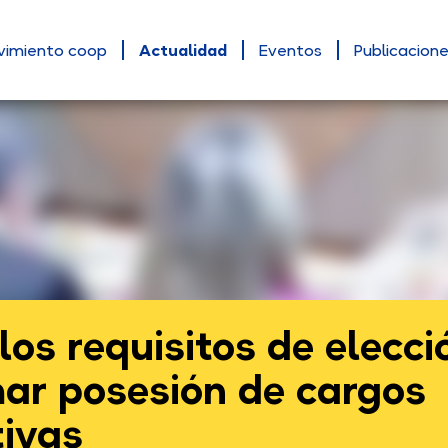
vimiento coop
Actualidad
Eventos
Publicacion
los requisitos de elecci
mar posesión de cargos
tivas