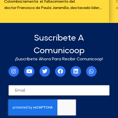
Colombia lamenta el fallecimiento del
C
doctor Francisco de Paula Jaramillo, destacado líder,...
e
Suscríbete A
Comunicoop
¡Suscríbete Ahora Para Recibir Comunicoop!