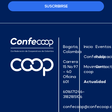
SUSCRIBIRSE
Bogota,
Inicio
Eventos
Colombia
Confecoop
Publicac
Carrera
15 No.97
Movimiento
Contac
– 40
coop
Oficina
601
Actualidad
6016171246-
3182185106
confecoop@confecoop.