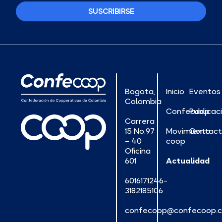
SUSCRIBIRSE
Bogota,
Inicio
Eventos
Colombia
Confecoop
Publicac
Carrera
15 No.97
Movimiento
Contac
– 40
coop
Oficina
601
Actualidad
6016171246-
3182185106
confecoop@confecoop.