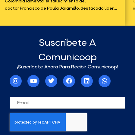
Colombia lamenta el fallecimiento del
C
doctor Francisco de Paula Jaramillo, destacado líder,...
e
Suscríbete A
Comunicoop
¡Suscríbete Ahora Para Recibir Comunicoop!